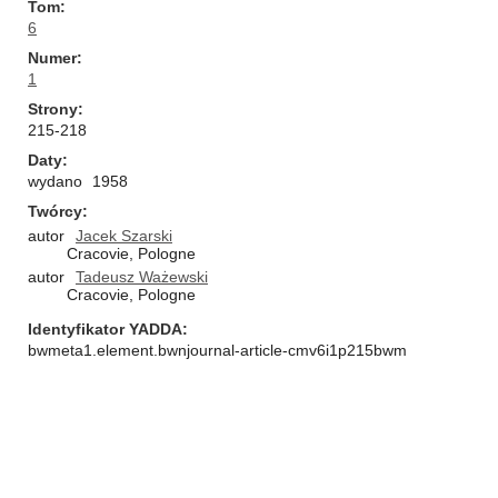
Tom
6
Numer
1
Strony
215-218
Daty
wydano
1958
Twórcy
autor
Jacek Szarski
Cracovie, Pologne
autor
Tadeusz Ważewski
Cracovie, Pologne
Identyfikator YADDA
bwmeta1.element.bwnjournal-article-cmv6i1p215bwm