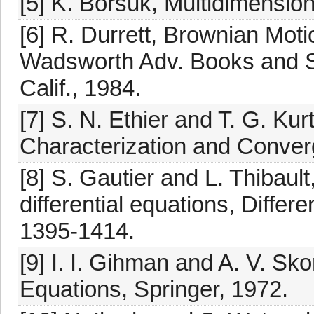
[5] K. Borsuk, Multidimensio
[6] R. Durrett, Brownian Moti
Wadsworth Adv. Books and S
Calif., 1984.
[7] S. N. Ethier and T. G. Ku
Characterization and Conver
[8] S. Gautier and L. Thibault
differential equations, Differ
1395-1414.
[9] I. I. Gihman and A. V. Sko
Equations, Springer, 1972.