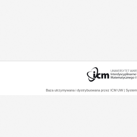
Baza utrzymywana i dystrybuowana przez
ICM UW
| System