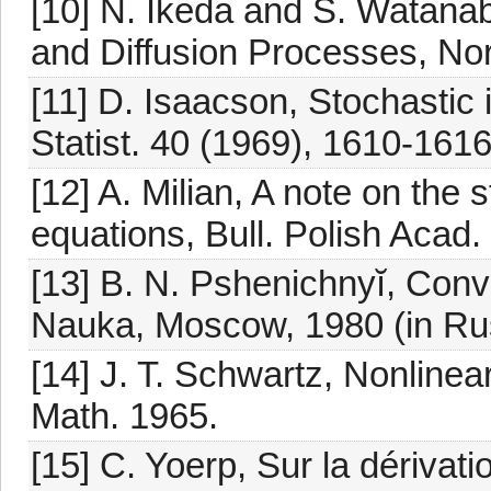
[10] N. Ikeda and S. Watanab
and Diffusion Processes, Nor
[11] D. Isaacson, Stochastic 
Statist. 40 (1969), 1610-1616
[12] A. Milian, A note on the s
equations, Bull. Polish Acad.
[13] B. N. Pshenichnyĭ, Con
Nauka, Moscow, 1980 (in Ru
[14] J. T. Schwartz, Nonlinea
Math. 1965.
[15] C. Yoerp, Sur la dérivati