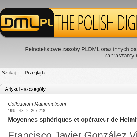
Pełnotekstowe zasoby PLDML oraz innych baz
Zapraszamy
Szukaj
Przeglądaj
Artykuł - szczegóły
Colloquium Mathematicum
1995
|
68
|
2
| 207-218
Moyennes sphériques et opérateur de Helmho
Francisco Javier González Vi