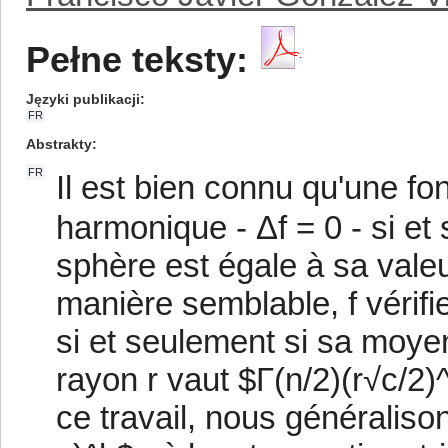
Pełne teksty:
Języki publikacji
FR
Abstrakty
FR
Il est bien connu qu'une fo
harmonique - Δf = 0 - si e
sphère est égale à sa vale
manière semblable, f vérifi
si et seulement si sa moye
rayon r vaut $Γ(n/2)(r√c/2)^
ce travail, nous généralison