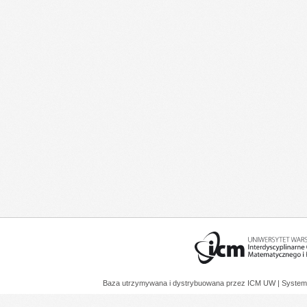
Baza utrzymywana i dystrybuowana przez
ICM UW
| System