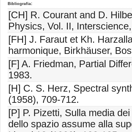
Bibliografia
[CH] R. Courant and D. Hilbe
Physics, Vol. II, Interscienc
[FH] J. Faraut et Kh. Harzal
harmonique, Birkhäuser, Bos
[F] A. Friedman, Partial Diffe
1983.
[H] C. S. Herz, Spectral synth
(1958), 709-712.
[P] P. Pizetti, Sulla media de
dello spazio assume alla supe