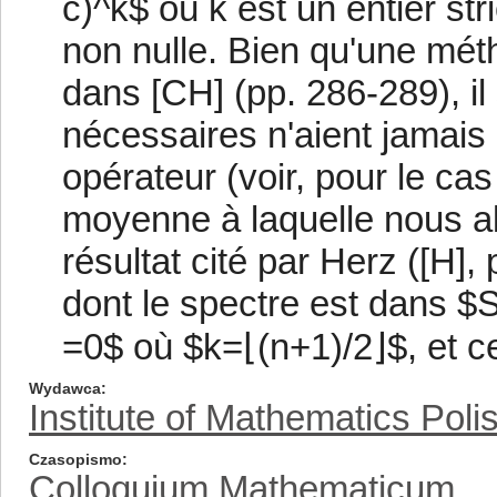
c)^k$ où k est un entier str
non nulle. Bien qu'une mét
dans [CH] (pp. 286-289), il
nécessaires n'aient jamais é
opérateur (voir, pour le cas
moyenne à laquelle nous a
résultat cité par Herz ([H],
dont le spectre est dans $S^
=0$ où $k=⌊(n+1)/2⌋$, et ce
Wydawca
Institute of Mathematics Pol
Czasopismo
Colloquium Mathematicum