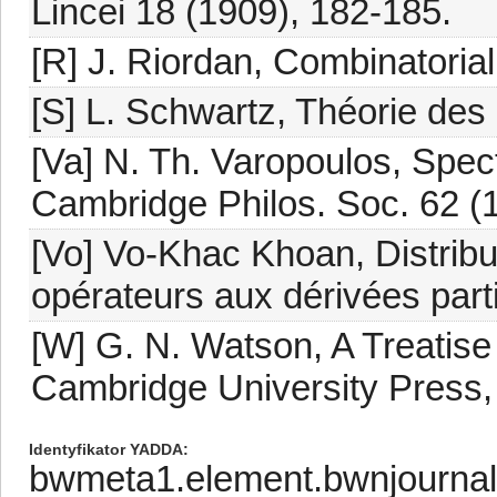
Lincei 18 (1909), 182-185.
[R] J. Riordan, Combinatorial
[S] L. Schwartz, Théorie des 
[Va] N. Th. Varopoulos, Spec
Cambridge Philos. Soc. 62 (
[Vo] Vo-Khac Khoan, Distribu
opérateurs aux dérivées parti
[W] G. N. Watson, A Treatise
Cambridge University Press,
Identyfikator YADDA
bwmeta1.element.bwnjournal