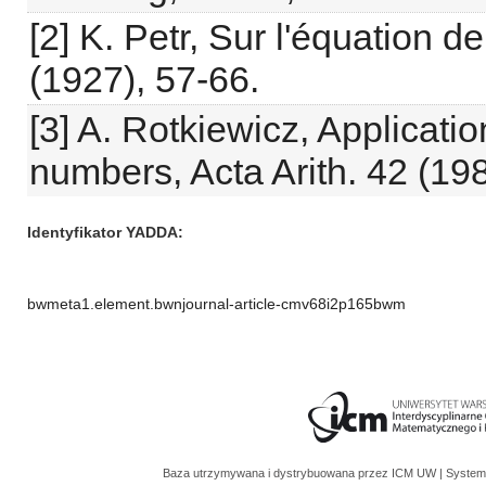
[2] K. Petr, Sur l'équation d
(1927), 57-66.
[3] A. Rotkiewicz, Applicati
numbers, Acta Arith. 42 (19
Identyfikator YADDA
bwmeta1.element.bwnjournal-article-cmv68i2p165bwm
Baza utrzymywana i dystrybuowana przez
ICM UW
| System