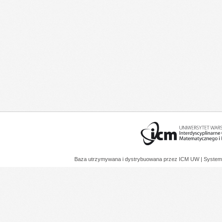
Baza utrzymywana i dystrybuowana przez
ICM UW
| System