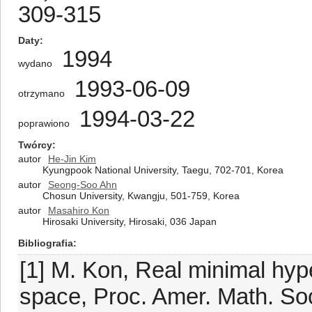
309-315
Daty
1994
wydano
1993-06-09
otrzymano
1994-03-22
poprawiono
Twórcy
autor
He-Jin Kim
Kyungpook National University, Taegu, 702-701, Korea
autor
Seong-Soo Ahn
Chosun University, Kwangju, 501-759, Korea
autor
Masahiro Kon
Hirosaki University, Hirosaki, 036 Japan
Bibliografia
[1] M. Kon, Real minimal hyp
space, Proc. Amer. Math. Soc