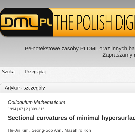
Pełnotekstowe zasoby PLDML oraz innych baz
Zapraszamy
Szukaj
Przeglądaj
Artykuł - szczegóły
Colloquium Mathematicum
1994
|
67
|
2
| 309-315
Sectional curvatures of minimal hypersurf
He-Jin Kim
,
Seong-Soo Ahn
,
Masahiro Kon