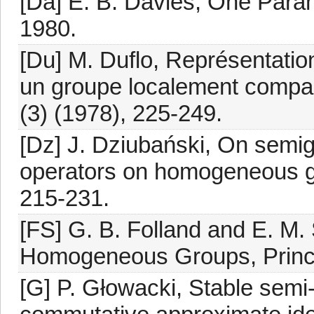
[Da] E. B. Davies, One Par
1980.
[Du] M. Duflo, Représentati
un groupe localement compact
(3) (1978), 225-249.
[Dz] J. Dziubański, On semig
operators on homogeneous gr
215-231.
[FS] G. B. Folland and E. M.
Homogeneous Groups, Prince
[G] P. Głowacki, Stable sem