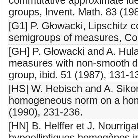
commutative approximate id
groups, Invent. Math. 83 (19
[G1] P. Głowacki, Lipschitz co
semigroups of measures, Col
[GH] P. Głowacki and A. Hulan
measures with non-smooth dif
group, ibid. 51 (1987), 131-1
[HS] W. Hebisch and A. Siko
homogeneous norm on a hom
(1990), 231-236.
[HN] B. Helffer et J. Nourrig
hypoelliptiques homogènes i