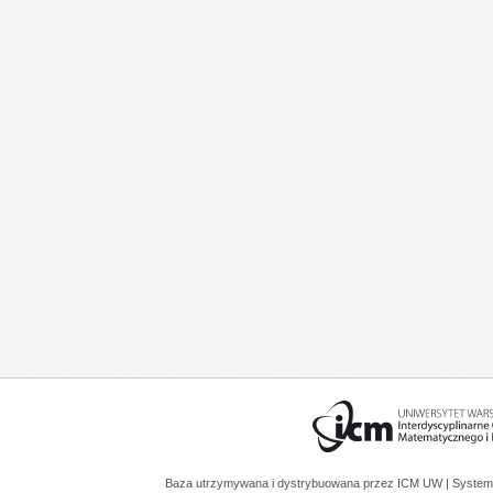
Baza utrzymywana i dystrybuowana przez
ICM UW
| System