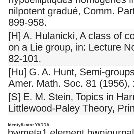
nilpotent gradué, Comm. Parti
899-958.
[H] A. Hulanicki, A class of
on a Lie group, in: Lecture N
82-101.
[Hu] G. A. Hunt, Semi-groups
Amer. Math. Soc. 81 (1956),
[S] E. M. Stein, Topics in Ha
Littlewood-Paley Theory, Pri
Identyfikator YADDA
bwmeta1.element.bwnjournal