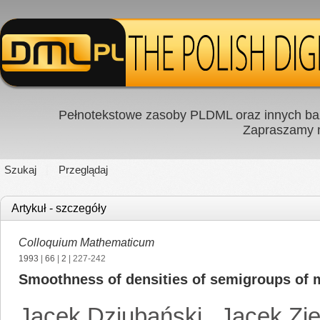
Pełnotekstowe zasoby PLDML oraz innych baz
Zapraszamy
Szukaj
Przeglądaj
Artykuł - szczegóły
Colloquium Mathematicum
1993
|
66
|
2
| 227-242
Smoothness of densities of semigroups of
Jacek Dziubański
,
Jacek Zi