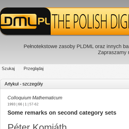
Pełnotekstowe zasoby PLDML oraz innych baz
Zapraszamy
Szukaj
Przeglądaj
Artykuł - szczegóły
Colloquium Mathematicum
1993
|
66
|
1
| 57-62
Some remarks on second category sets
Péter Komjáth