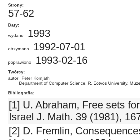
Strony
57-62
Daty
1993
wydano
1992-07-01
otrzymano
1993-02-16
poprawiono
Twórcy
autor
Péter Komjáth
Department of Computer Science, R. Eötvös University, Mú
Bibliografia
[1] U. Abraham, Free sets f
Israel J. Math. 39 (1981), 16
[2] D. Fremlin, Consequence