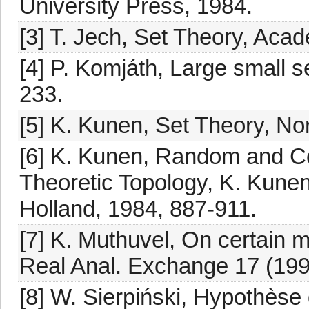
University Press, 1984.
[3] T. Jech, Set Theory, Aca
[4] P. Komjáth, Large small s
233.
[5] K. Kunen, Set Theory, No
[6] K. Kunen, Random and Co
Theoretic Topology, K. Kunen
Holland, 1984, 887-911.
[7] K. Muthuvel, On certain m
Real Anal. Exchange 17 (199
[8] W. Sierpiński, Hypothèse