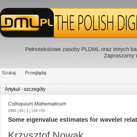
Pełnotekstowe zasoby PLDML oraz innych baz
Zapraszamy
Szukaj
Przeglądaj
Artykuł - szczegóły
Colloquium Mathematicum
1993
|
65
|
1
| 149-156
Some eigenvalue estimates for wavelet relat
Krzysztof Nowak