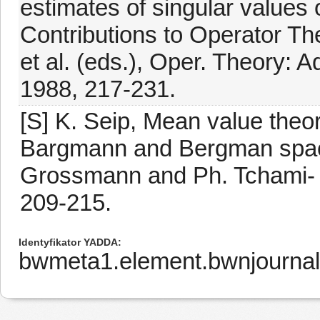
estimates of singular values o
Contributions to Operator The
et al. (eds.), Oper. Theory: 
1988, 217-231.
[S] K. Seip, Mean value theo
Bargmann and Bergman space
Grossmann and Ph. Tchami- tc
209-215.
Identyfikator YADDA
bwmeta1.element.bwnjournal