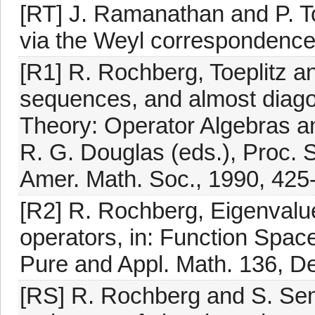
[RT] J. Ramanathan and P. To
via the Weyl correspondence
[R1] R. Rochberg, Toeplitz 
sequences, and almost diagon
Theory: Operator Algebras a
R. G. Douglas (eds.), Proc. 
Amer. Math. Soc., 1990, 425
[R2] R. Rochberg, Eigenvalue
operators, in: Function Space
Pure and Appl. Math. 136, D
[RS] R. Rochberg and S. Sem