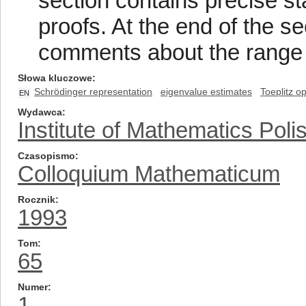
section contains precise st
proofs. At the end of the 
comments about the range of
Słowa kluczowe
Schrödinger representation
eigenvalue estimates
Toeplitz o
EN
Wydawca
Institute of Mathematics Pol
Czasopismo
Colloquium Mathematicum
Rocznik
1993
Tom
65
Numer
1