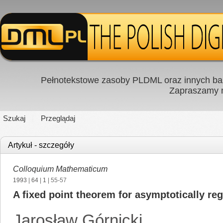
Pełnotekstowe zasoby PLDML oraz innych baz
Zapraszamy
Szukaj
Przeglądaj
Artykuł - szczegóły
Colloquium Mathematicum
1993
|
64
|
1
| 55-57
A fixed point theorem for asymptotically re
Jarosław Górnicki