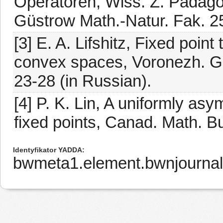
Operatoren, Wiss. Z. Pädagog
Güstrow Math.-Natur. Fak. 2
[3] E. A. Lifshitz, Fixed poin
convex spaces, Voronezh. Go
23-28 (in Russian).
[4] P. K. Lin, A uniformly as
fixed points, Canad. Math. Bu
Identyfikator YADDA
bwmeta1.element.bwnjournal