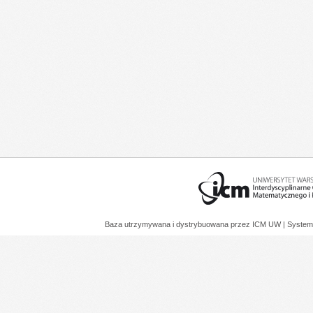
Baza utrzymywana i dystrybuowana przez
ICM UW
| System