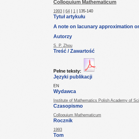
Colloquium Mathematicum
1993
|
64
|
1
| 135-140
Tytuł artykułu
A note on lacunary approximation on 
Autorzy
S. P. Zhou
Treść / Zawartość
Pełne teksty:
Języki publikacji
EN
Wydawca
Institute of Mathematics Polish Academy of Sc
Czasopismo
Colloquium Mathematicum
Rocznik
1993
Tom