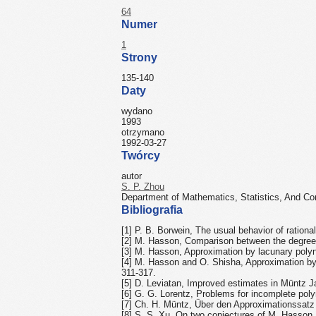
64
Numer
1
Strony
135-140
Daty
wydano
1993
otrzymano
1992-03-27
Twórcy
autor
S. P. Zhou
Department of Mathematics, Statistics, And Co
Bibliografia
[1] P. B. Borwein, The usual behavior of ration
[2] M. Hasson, Comparison between the degree o
[3] M. Hasson, Approximation by lacunary poly
[4] M. Hasson and O. Shisha, Approximation by
311-317.
[5] D. Leviatan, Improved estimates in Müntz 
[6] G. G. Lorentz, Problems for incomplete pol
[7] Ch. H. Müntz, Über den Approximationssatz 
[8] S. S. Xu, On two conjectures of M. Hasson,