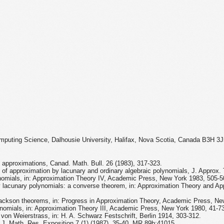
mputing Science, Dalhousie University, Halifax, Nova Scotia, Canada B3H 3J
al approximations, Canad. Math. Bull. 26 (1983), 317-323.
f approximation by lacunary and ordinary algebraic polynomials, J. Approx. 
nomials, in: Approximation Theory IV, Academic Press, New York 1983, 505-5
 lacunary polynomials: a converse theorem, in: Approximation Theory and Ap
Jackson theorems, in: Progress in Approximation Theory, Academic Press, Ne
ynomials, in: Approximation Theory III, Academic Press, New York 1980, 41-7
von Weierstrass, in: H. A. Schwarz Festschrift, Berlin 1914, 303-312.
 J. Math. Res. Exposition 7 (1) (1987), 35-40. MR 89b:41015.