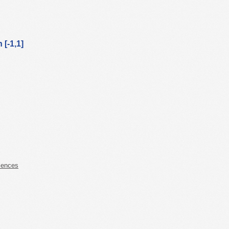
[-1,1]
iences