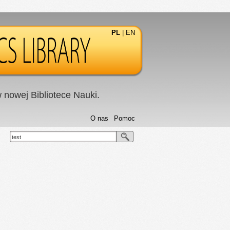
PL
|
EN
nowej Bibliotece Nauki.
O nas
Pomoc
test