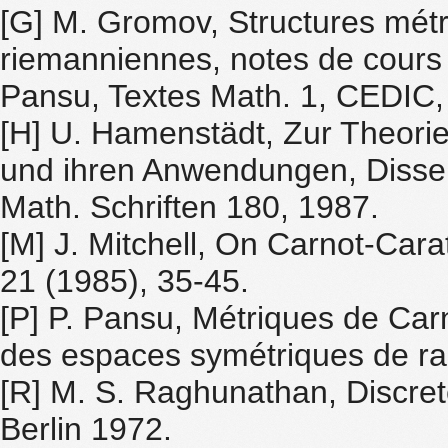
[G] M. Gromov, Structures métr
riemanniennes, notes de cours r
Pansu, Textes Math. 1, CEDIC,
[H] U. Hamenstädt, Zur Theori
und ihren Anwendungen, Disser
Math. Schriften 180, 1987.
[M] J. Mitchell, On Carnot-Cara
21 (1985), 35-45.
[P] P. Pansu, Métriques de Car
des espaces symétriques de ran
[R] M. S. Raghunathan, Discret
Berlin 1972.