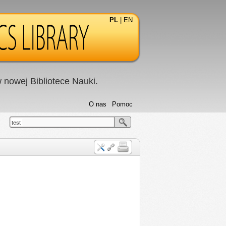
PL
|
EN
nowej Bibliotece Nauki.
O nas
Pomoc
test