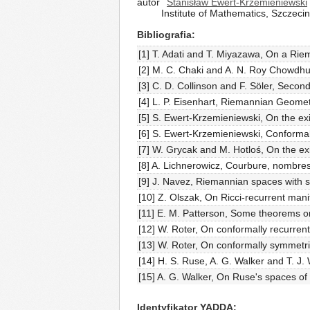
autor
Stanisław Ewert-Krzemieniewski
Institute of Mathematics, Szczecin
Bibliografia
[1] T. Adati and T. Miyazawa, On a Rie
[2] M. C. Chaki and A. N. Roy Chowdhur
[3] C. D. Collinson and F. Söler, Secon
[4] L. P. Eisenhart, Riemannian Geomet
[5] S. Ewert-Krzemieniewski, On the exi
[6] S. Ewert-Krzemieniewski, Conformal
[7] W. Grycak and M. Hotloś, On the ex
[8] A. Lichnerowicz, Courbure, nombres 
[9] J. Navez, Riemannian spaces with s
[10] Z. Olszak, On Ricci-recurrent mani
[11] E. M. Patterson, Some theorems o
[12] W. Roter, On conformally recurrent
[13] W. Roter, On conformally symmetric
[14] H. S. Ruse, A. G. Walker and T. 
[15] A. G. Walker, On Ruse's spaces of
Identyfikator YADDA