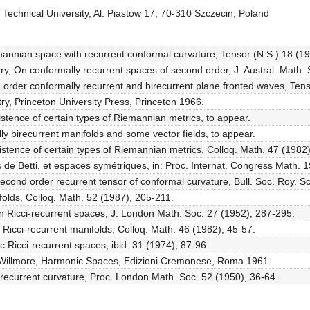
 Technical University, Al. Piastów 17, 70-310 Szczecin, Poland
mannian space with recurrent conformal curvature, Tensor (N.S.) 18 (1
y, On conformally recurrent spaces of second order, J. Austral. Math.
d order conformally recurrent and birecurrent plane fronted waves, Tens
ry, Princeton University Press, Princeton 1966.
stence of certain types of Riemannian metrics, to appear.
ly birecurrent manifolds and some vector fields, to appear.
istence of certain types of Riemannian metrics, Colloq. Math. 47 (1982)
de Betti, et espaces symétriques, in: Proc. Internat. Congress Math. 1
econd order recurrent tensor of conformal curvature, Bull. Soc. Roy. Sc
folds, Colloq. Math. 52 (1987), 205-211.
n Ricci-recurrent spaces, J. London Math. Soc. 27 (1952), 287-295.
 Ricci-recurrent manifolds, Colloq. Math. 46 (1982), 45-57.
 Ricci-recurrent spaces, ibid. 31 (1974), 87-96.
J. Willmore, Harmonic Spaces, Edizioni Cremonese, Roma 1961.
 recurrent curvature, Proc. London Math. Soc. 52 (1950), 36-64.