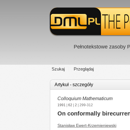
Pełnotekstowe zasoby P
Szukaj
Przeglądaj
Artykuł - szczegóły
Colloquium Mathematicum
1991
|
62
|
2
| 299-312
On conformally birecurren
Stanisław Ewert-Krzemieniewski