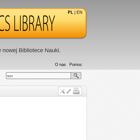
PL
|
EN
nowej Bibliotece Nauki.
O nas
Pomoc
test