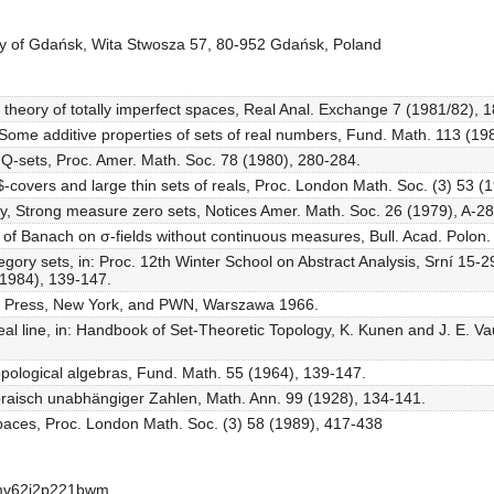
sity of Gdańsk, Wita Stwosza 57, 80-952 Gdańsk, Poland
l theory of totally imperfect spaces, Real Anal. Exchange 7 (1981/82), 
 Some additive properties of sets of real numbers, Fund. Math. 113 (19
n Q-sets, Proc. Amer. Math. Soc. 78 (1980), 280-284.
$-covers and large thin sets of reals, Proc. London Math. Soc. (3) 53 (
vay, Strong measure zero sets, Notices Amer. Math. Soc. 26 (1979), A-28
 of Banach on σ-fields without continuous measures, Bull. Acad. Polon. 
ategory sets, in: Proc. 12th Winter School on Abstract Analysis, Srní 15-
(1984), 139-147.
mic Press, New York, and PWN, Warszawa 1966.
e real line, in: Handbook of Set-Theoretic Topology, K. Kunen and J. E. V
topological algebras, Fund. Math. 55 (1964), 139-147.
raisch unabhängiger Zahlen, Math. Ann. 99 (1928), 134-141.
 spaces, Proc. London Math. Soc. (3) 58 (1989), 417-438
cmv62i2p221bwm