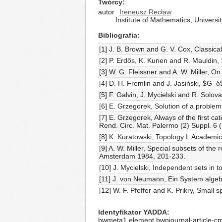
Twórcy
autor
Ireneusz Recław
Institute of Mathematics, Univer
Bibliografia
[1] J. B. Brown and G. V. Cox, Classica
[2] P. Erdős, K. Kunen and R. Mauldin,
[3] W. G. Fleissner and A. W. Miller, O
[4] D. H. Fremlin and J. Jasiński, $G_δ
[5] F. Galvin, J. Mycielski and R. Solo
[6] E. Grzegorek, Solution of a problem
[7] E. Grzegorek, Always of the first c
Rend. Circ. Mat. Palermo (2) Suppl. 6 
[8] K. Kuratowski, Topology I, Acade
[9] A. W. Miller, Special subsets of th
Amsterdam 1984, 201-233.
[10] J. Mycielski, Independent sets in 
[11] J. von Neumann, Ein System algeb
[12] W. F. Pfeffer and K. Prikry, Small
Identyfikator YADDA
bwmeta1.element.bwnjournal-article-