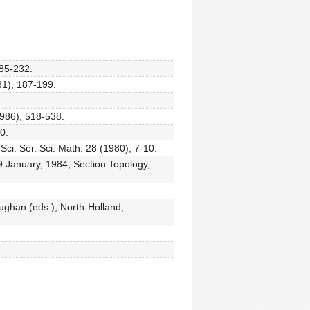
185-232.
81), 187-199.
1986), 518-538.
0.
Sci. Sér. Sci. Math. 28 (1980), 7-10.
29 January, 1984, Section Topology,
aughan (eds.), North-Holland,