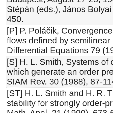
Stépán (eds.), János Bolyai
450.
[P] P. Poláčik, Convergenc
flows defined by semilinear 
Differential Equations 79 (1
[S] H. L. Smith, Systems of o
which generate an order pres
SIAM Rev. 30 (1988), 87-11
[ST] H. L. Smith and H. R.
stability for strongly order
Math. Anal. 21 (1990), 673-