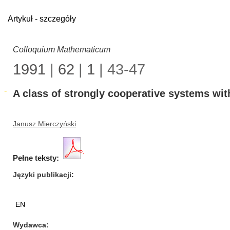
Artykuł - szczegóły
Colloquium Mathematicum
1991
|
62
|
1
| 43-47
A class of strongly cooperative systems wi
Janusz Mierczyński
Pełne teksty:
Języki publikacji
EN
Wydawca