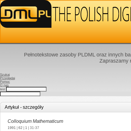
Pełnotekstowe zasoby PLDML oraz innych baz
Zapraszamy
Szukaj
Przeglądaj
Pomoc
O nas
test
Artykuł - szczegóły
Colloquium Mathematicum
1991
|
62
|
1
| 31-37