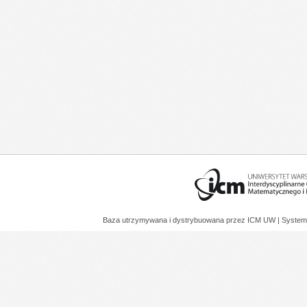
Baza utrzymywana i dystrybuowana przez
ICM UW
| System