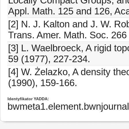
Locally Compact Groups, an
Appl. Math. 125 and 126, Ac
[2] N. J. Kalton and J. W. Ro
Trans. Amer. Math. Soc. 266
[3] L. Waelbroeck, A rigid to
59 (1977), 227-234.
[4] W. Żelazko, A density th
(1990), 159-166.
Identyfikator YADDA
bwmeta1.element.bwnjournal