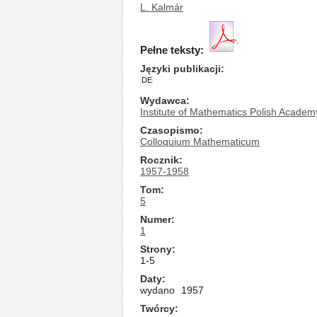
L. Kalmár
Pełne teksty:
Języki publikacji
DE
Wydawca
Institute of Mathematics Polish Academ
Czasopismo
Colloquium Mathematicum
Rocznik
1957-1958
Tom
5
Numer
1
Strony
1-5
Daty
wydano
1957
Twórcy