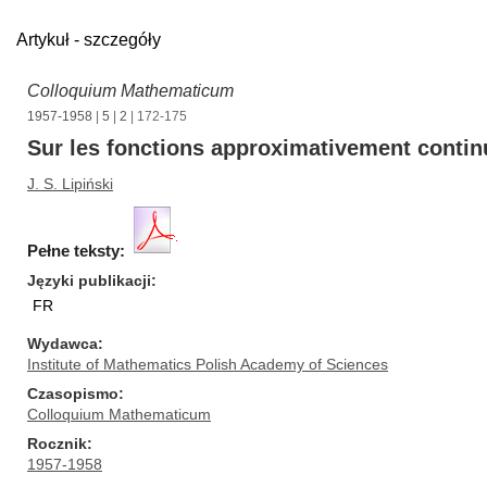
Artykuł - szczegóły
Colloquium Mathematicum
1957-1958
|
5
|
2
| 172-175
Sur les fonctions approximativement contin
J. S. Lipiński
Pełne teksty:
Języki publikacji
FR
Wydawca
Institute of Mathematics Polish Academy of Sciences
Czasopismo
Colloquium Mathematicum
Rocznik
1957-1958