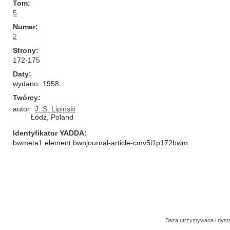
Tom
5
Numer
2
Strony
172-175
Daty
wydano
1958
Twórcy
autor
J. S. Lipiński
Łódź, Poland
Identyfikator YADDA
bwmeta1.element.bwnjournal-article-cmv5i1p172bwm
Baza utrzymywana i dys