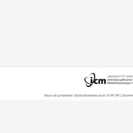
Baza utrzymywana i dystrybuowana przez
ICM UW
| System