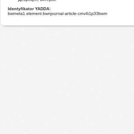
Identyfikator YADDA
bwmeta1.element.bwnjournal-article-cmv4i1p33bwm