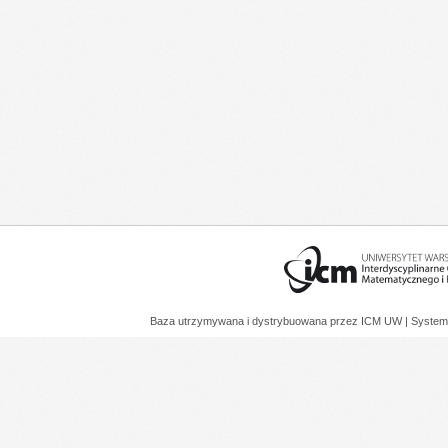
Baza utrzymywana i dystrybuowana przez
ICM UW
| System