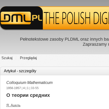
Pełnotekstowe zasoby PLDML oraz innych baz
Zapraszamy
Szukaj
Przeglądaj
Artykuł - szczegóły
Colloquium Mathematicum
1956-1957
|
4
|
1
| 33-55
О теории средних
Я. Ацель