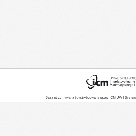
Baza utrzymywana i dystrybuowana przez
ICM UW
| System