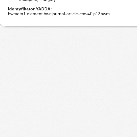
Identyfikator YADDA
bwmeta1.element.bwnjournal-article-cmv4i1p13bwm