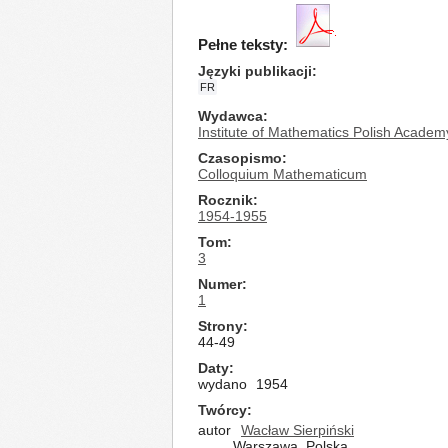
Pełne teksty:
Języki publikacji
FR
Wydawca
Institute of Mathematics Polish Academ
Czasopismo
Colloquium Mathematicum
Rocznik
1954-1955
Tom
3
Numer
1
Strony
44-49
Daty
wydano
1954
Twórcy
autor
Wacław Sierpiński
Warszawa, Polska