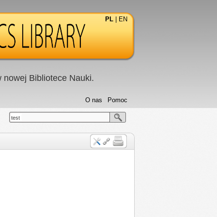
PL
|
EN
nowej Bibliotece Nauki.
O nas
Pomoc
test