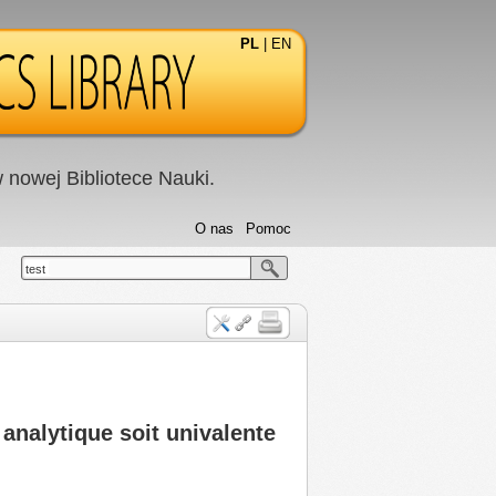
PL
|
EN
nowej Bibliotece Nauki.
O nas
Pomoc
test
 analytique soit univalente