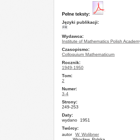
Pełne teksty:
Języki publikacji
FR
Wydawca
Institute of Mathematics Polish Academ
Czasopismo
Colloquium Mathematicum
Rocznik
1949-1950
Tom
2
Numer
3-4
Strony
249-253
Daty
wydano
1951
Twórcy
autor
W. Wolibner
Wrocław, Polska