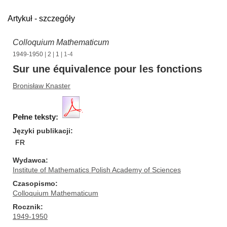
Artykuł - szczegóły
Colloquium Mathematicum
1949-1950
|
2
|
1
| 1-4
Sur une équivalence pour les fonctions
Bronisław Knaster
Pełne teksty:
Języki publikacji
FR
Wydawca
Institute of Mathematics Polish Academy of Sciences
Czasopismo
Colloquium Mathematicum
Rocznik
1949-1950