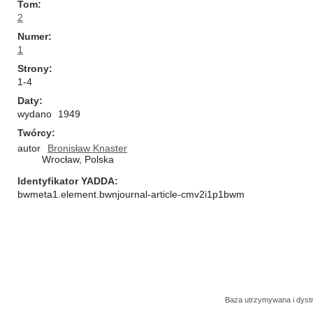
Tom
2
Numer
1
Strony
1-4
Daty
wydano
1949
Twórcy
autor
Bronisław Knaster
Wrocław, Polska
Identyfikator YADDA
bwmeta1.element.bwnjournal-article-cmv2i1p1bwm
Baza utrzymywana i dys