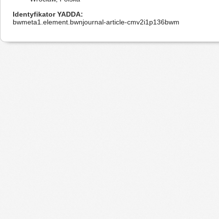
Identyfikator YADDA
bwmeta1.element.bwnjournal-article-cmv2i1p136bwm