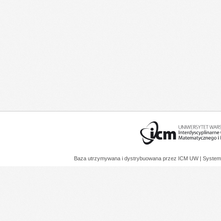
Baza utrzymywana i dystrybuowana przez
ICM UW
| System