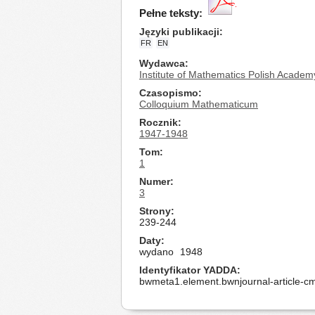
Pełne teksty:
Języki publikacji
FR
EN
Wydawca
Institute of Mathematics Polish Academ
Czasopismo
Colloquium Mathematicum
Rocznik
1947-1948
Tom
1
Numer
3
Strony
239-244
Daty
wydano
1948
Identyfikator YADDA
bwmeta1.element.bwnjournal-article-