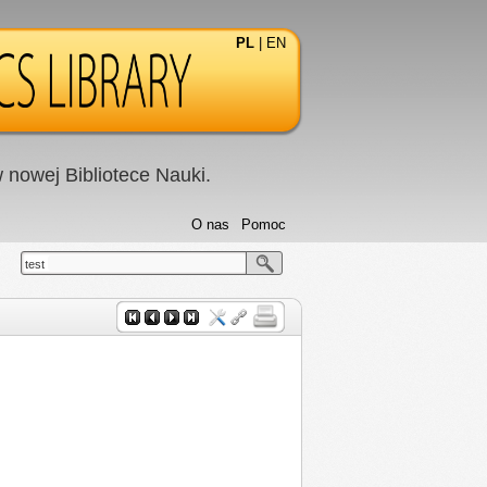
PL
|
EN
nowej Bibliotece Nauki.
O nas
Pomoc
test