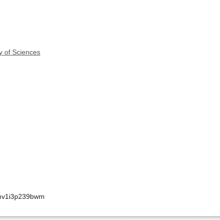
y of Sciences
cmv1i3p239bwm