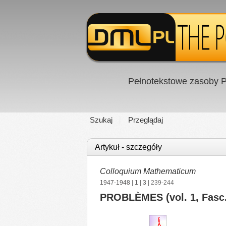
Pełnotekstowe zasoby P
Szukaj
Przeglądaj
Artykuł - szczegóły
Colloquium Mathematicum
1947-1948
|
1
|
3
| 239-244
PROBLÈMES (vol. 1, Fasc.