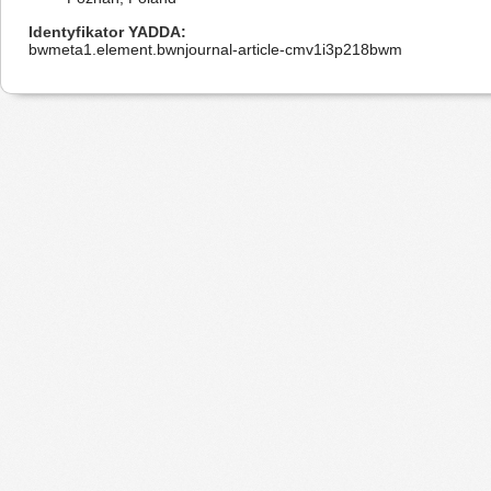
Identyfikator YADDA
bwmeta1.element.bwnjournal-article-cmv1i3p218bwm