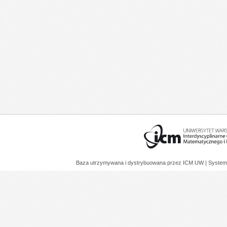
Baza utrzymywana i dystrybuowana przez
ICM UW
| System