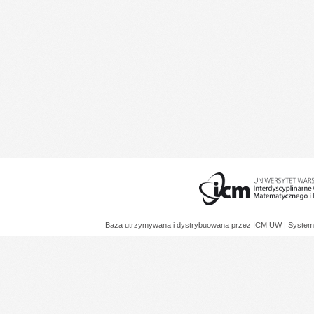
Baza utrzymywana i dystrybuowana przez
ICM UW
| System