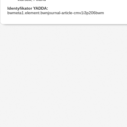
Identyfikator YADDA
bwmeta1.element.bwnjournal-article-cmv1i3p206bwm