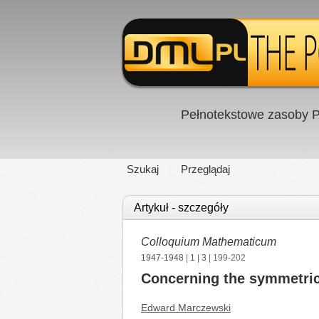
Pełnotekstowe zasoby P
Szukaj
Przeglądaj
Artykuł - szczegóły
Colloquium Mathematicum
1947-1948
|
1
|
3
| 199-202
Concerning the symmetric 
Edward Marczewski