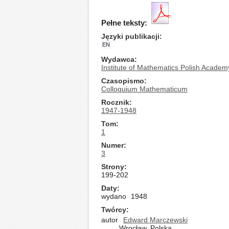
Pełne teksty:
Języki publikacji
EN
Wydawca
Institute of Mathematics Polish Academ
Czasopismo
Colloquium Mathematicum
Rocznik
1947-1948
Tom
1
Numer
3
Strony
199-202
Daty
wydano
1948
Twórcy
autor
Edward Marczewski
Wrocław, Polska