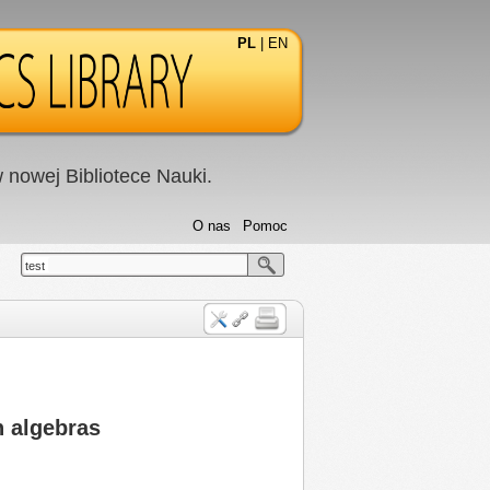
PL
|
EN
nowej Bibliotece Nauki.
O nas
Pomoc
test
n algebras