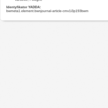
Identyfikator YADDA
bwmeta1.element.bwnjournal-article-cmv1i3p193bwm