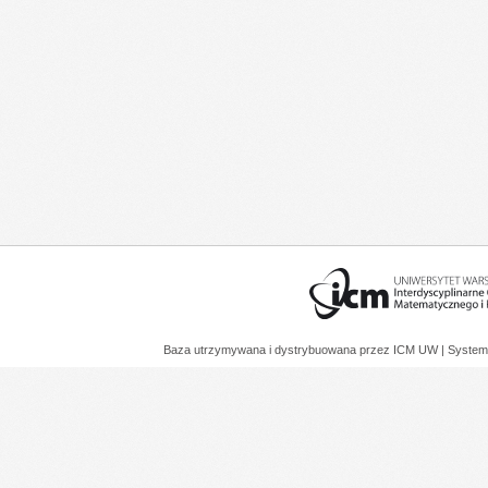
Baza utrzymywana i dystrybuowana przez
ICM UW
| System