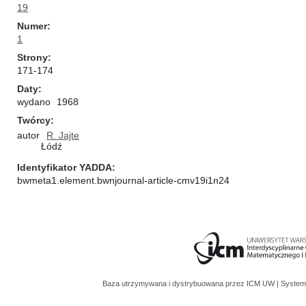
19
Numer
1
Strony
171-174
Daty
wydano
1968
Twórcy
autor
R. Jajte
Łódź
Identyfikator YADDA
bwmeta1.element.bwnjournal-article-cmv19i1n24
Baza utrzymywana i dystrybuowana przez
ICM UW
| System