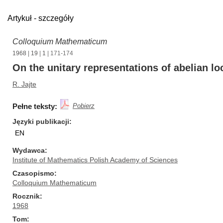
Artykuł - szczegóły
Colloquium Mathematicum
1968
|
19
|
1
| 171-174
On the unitary representations of abelian l
R. Jajte
Pełne teksty:
Pobierz
Języki publikacji
EN
Wydawca
Institute of Mathematics Polish Academy of Sciences
Czasopismo
Colloquium Mathematicum
Rocznik
1968
Tom