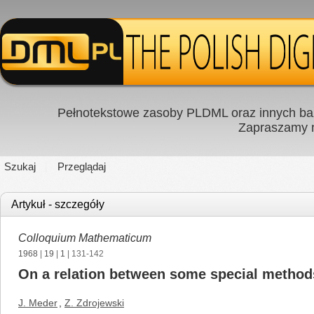
Pełnotekstowe zasoby PLDML oraz innych baz
Zapraszamy
Szukaj
Przeglądaj
Artykuł - szczegóły
Colloquium Mathematicum
1968
|
19
|
1
| 131-142
On a relation between some special metho
J. Meder
,
Z. Zdrojewski