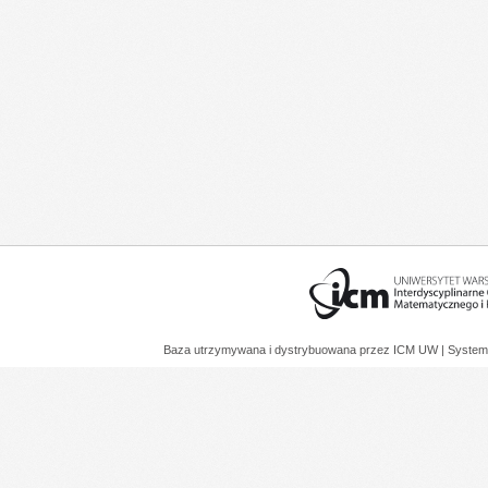
Baza utrzymywana i dystrybuowana przez
ICM UW
| System