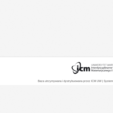
Baza utrzymywana i dystrybuowana przez
ICM UW
| System