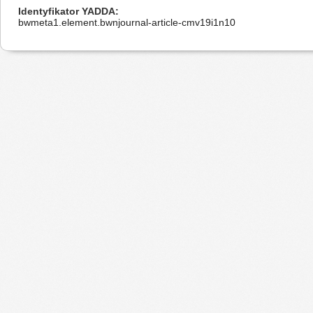
Identyfikator YADDA
bwmeta1.element.bwnjournal-article-cmv19i1n10