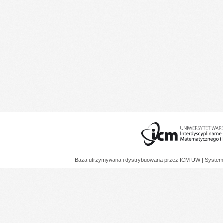
Baza utrzymywana i dystrybuowana przez
ICM UW
| System