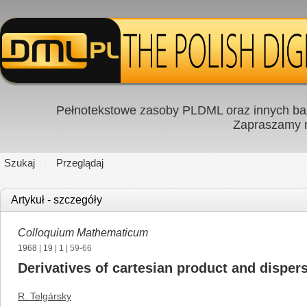
Pełnotekstowe zasoby PLDML oraz innych baz
Zapraszamy
Szukaj
Przeglądaj
Artykuł - szczegóły
Colloquium Mathematicum
1968
|
19
|
1
| 59-66
Derivatives of cartesian product and disper
R. Telgársky