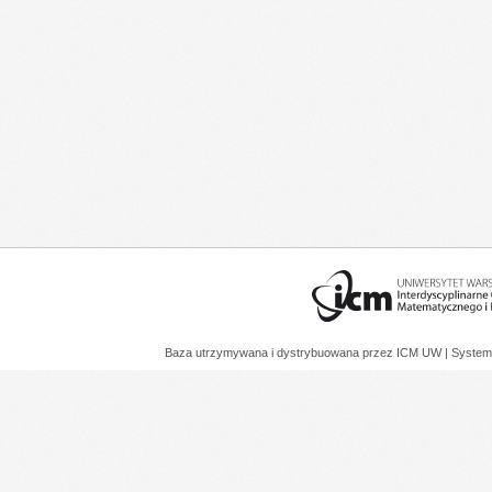
Baza utrzymywana i dystrybuowana przez
ICM UW
| System