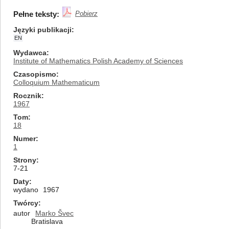
Pełne teksty:
Pobierz
Języki publikacji
EN
Wydawca
Institute of Mathematics Polish Academy of Sciences
Czasopismo
Colloquium Mathematicum
Rocznik
1967
Tom
18
Numer
1
Strony
7-21
Daty
wydano
1967
Twórcy
autor
Marko Švec
Bratislava