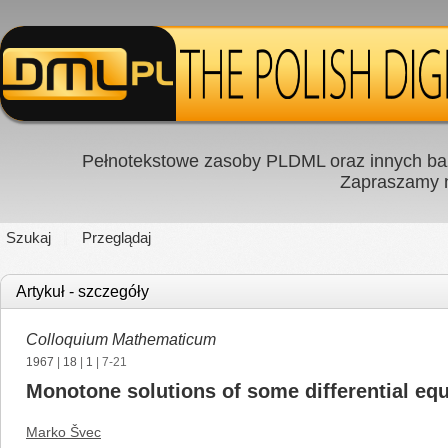
Pełnotekstowe zasoby PLDML oraz innych baz
Zapraszamy
Szukaj
Przeglądaj
Artykuł - szczegóły
Colloquium Mathematicum
1967
|
18
|
1
| 7-21
Monotone solutions of some differential eq
Marko Švec