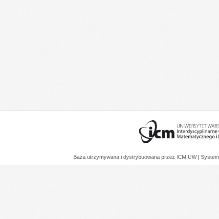
Baza utrzymywana i dystrybuowana przez
ICM UW
| System