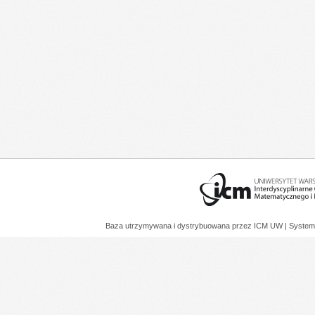
Baza utrzymywana i dystrybuowana przez
ICM UW
| System