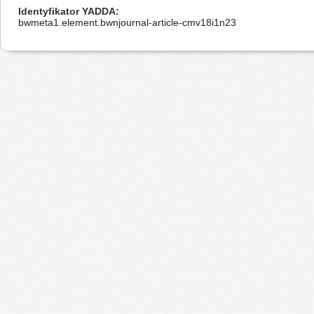
Identyfikator YADDA
bwmeta1.element.bwnjournal-article-cmv18i1n23