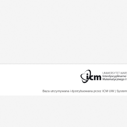
Baza utrzymywana i dystrybuowana przez
ICM UW
| System