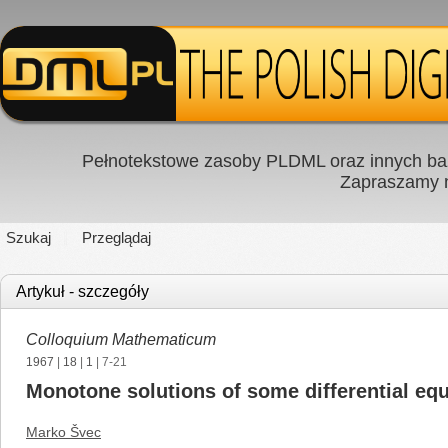
Pełnotekstowe zasoby PLDML oraz innych baz
Zapraszamy
Szukaj
Przeglądaj
Artykuł - szczegóły
Colloquium Mathematicum
1967
|
18
|
1
| 7-21
Monotone solutions of some differential eq
Marko Švec