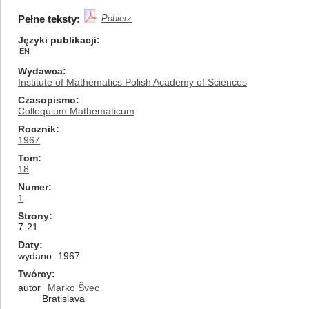
Pełne teksty:
Pobierz
Języki publikacji
EN
Wydawca
Institute of Mathematics Polish Academy of Sciences
Czasopismo
Colloquium Mathematicum
Rocznik
1967
Tom
18
Numer
1
Strony
7-21
Daty
wydano
1967
Twórcy
autor
Marko Švec
Bratislava