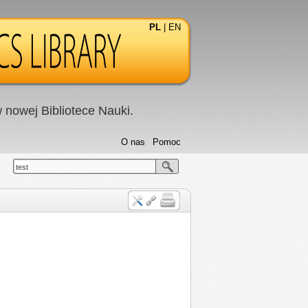
PL
|
EN
nowej Bibliotece Nauki.
O nas
Pomoc
test