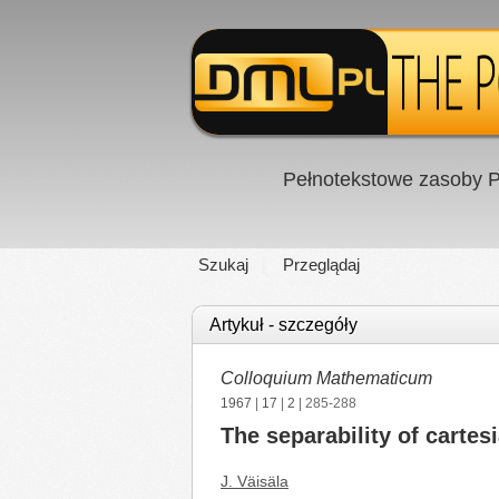
Pełnotekstowe zasoby P
Szukaj
Przeglądaj
Artykuł - szczegóły
Colloquium Mathematicum
1967
|
17
|
2
| 285-288
The separability of cartes
J. Väisäla