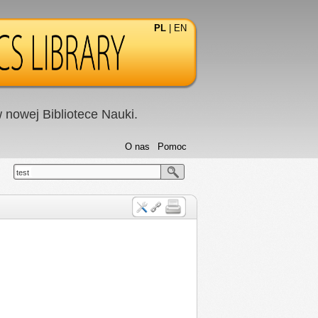
PL
|
EN
nowej Bibliotece Nauki.
O nas
Pomoc
test