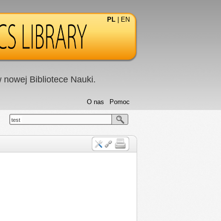
PL
|
EN
nowej Bibliotece Nauki.
O nas
Pomoc
test