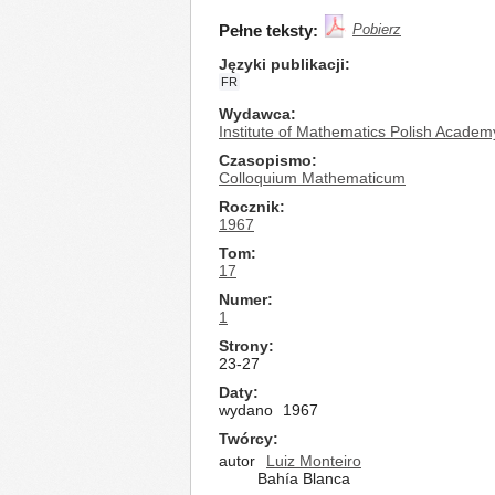
Pełne teksty:
Pobierz
Języki publikacji
FR
Wydawca
Institute of Mathematics Polish Academ
Czasopismo
Colloquium Mathematicum
Rocznik
1967
Tom
17
Numer
1
Strony
23-27
Daty
wydano
1967
Twórcy
autor
Luiz Monteiro
Bahía Blanca