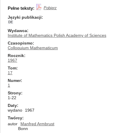
Pełne teksty:
Pobierz
Języki publikacji
DE
Wydawca
Institute of Mathematics Polish Academy of Sciences
Czasopismo
Colloquium Mathematicum
Rocznik
1967
Tom
17
Numer
1
Strony
1-22
Daty
wydano
1967
Twórcy
autor
Manfred Armbrust
Bonn