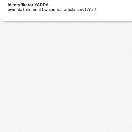
Identyfikator YADDA
bwmeta1.element.bwnjournal-article-cmv17i1n1