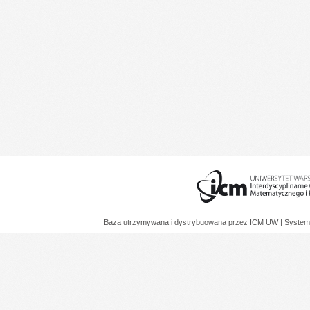
Baza utrzymywana i dystrybuowana przez
ICM UW
| System