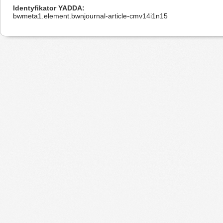
Identyfikator YADDA
bwmeta1.element.bwnjournal-article-cmv14i1n15