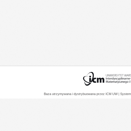
Baza utrzymywana i dystrybuowana przez
ICM UW
| System