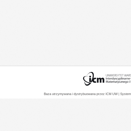
Baza utrzymywana i dystrybuowana przez
ICM UW
| System