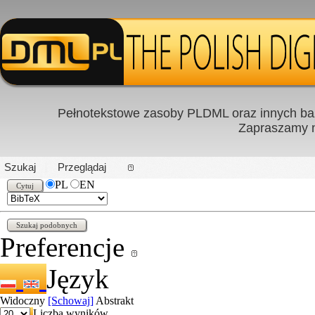
Pełnotekstowe zasoby PLDML oraz innych baz
Zapraszamy
PL
|
EN
Szukaj
Przeglądaj
PL
EN
Preferencje
Język
Widoczny
[Schowaj]
Abstrakt
Liczba wyników