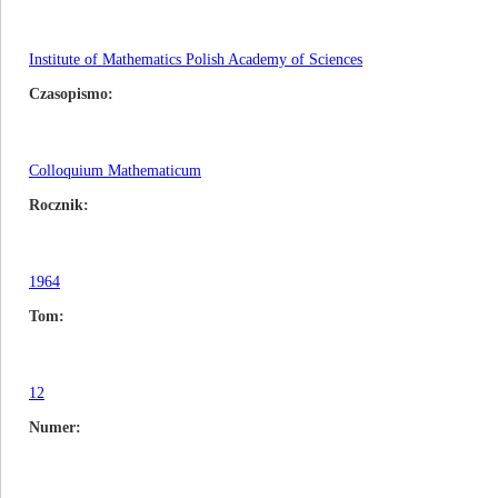
Institute of Mathematics Polish Academy of Sciences
Czasopismo
Colloquium Mathematicum
Rocznik
1964
Tom
12
Numer