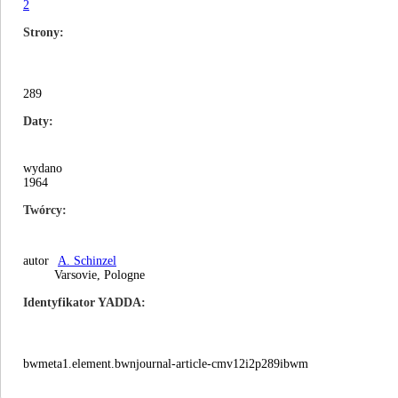
2
Strony
289
Daty
wydano
1964
Twórcy
autor
A. Schinzel
Varsovie, Pologne
Identyfikator YADDA
bwmeta1.element.bwnjournal-article-cmv12i2p289ibwm