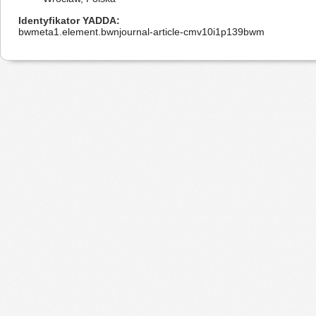
Identyfikator YADDA
bwmeta1.element.bwnjournal-article-cmv10i1p139bwm