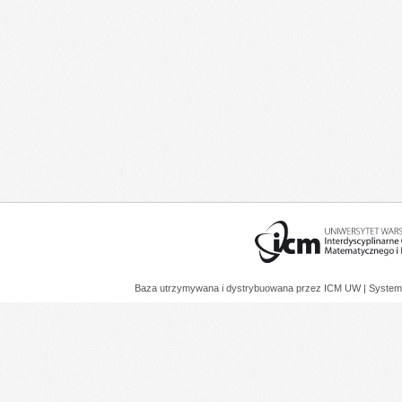
Baza utrzymywana i dystrybuowana przez
ICM UW
| System