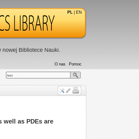
PL
|
EN
nowej Bibliotece Nauki.
O nas
Pomoc
test
s well as PDEs are