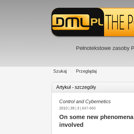
Pełnotekstowe zasoby P
Szukaj
Przeglądaj
Artykuł - szczegóły
Control and Cybernetics
2010
|
39
|
3
| 647-660
On some new phenomena in
involved