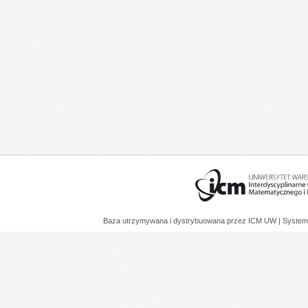
Baza utrzymywana i dystrybuowana przez
ICM UW
| System