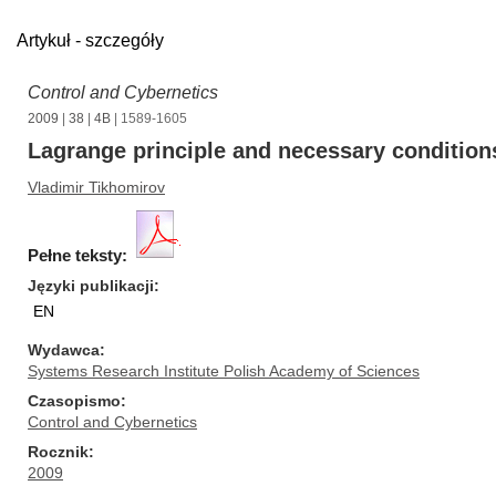
Artykuł - szczegóły
Control and Cybernetics
2009
|
38
|
4B
| 1589-1605
Lagrange principle and necessary condition
Vladimir Tikhomirov
Pełne teksty:
Języki publikacji
EN
Wydawca
Systems Research Institute Polish Academy of Sciences
Czasopismo
Control and Cybernetics
Rocznik
2009