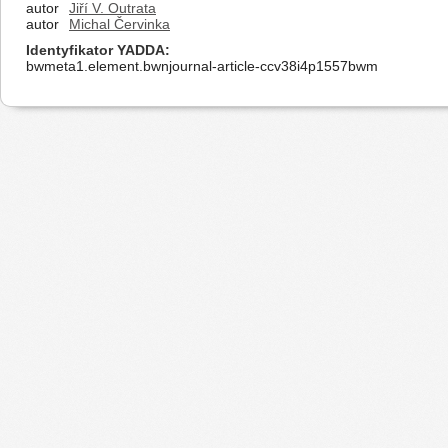
autor
Jiří V. Outrata
autor
Michal Červinka
Identyfikator YADDA
bwmeta1.element.bwnjournal-article-ccv38i4p1557bwm