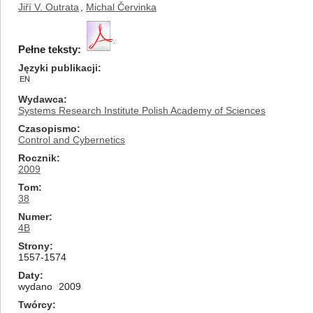
Jiří V. Outrata
,
Michal Červinka
Pełne teksty:
Języki publikacji
EN
Wydawca
Systems Research Institute Polish Academy of Sciences
Czasopismo
Control and Cybernetics
Rocznik
2009
Tom
38
Numer
4B
Strony
1557-1574
Daty
wydano
2009
Twórcy