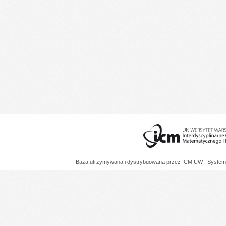
Baza utrzymywana i dystrybuowana przez
ICM UW
| System