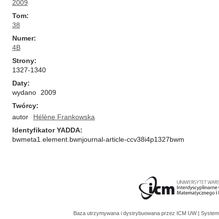
2009
Tom
38
Numer
4B
Strony
1327-1340
Daty
wydano
2009
Twórcy
autor
Hélène Frankowska
Identyfikator YADDA
bwmeta1.element.bwnjournal-article-ccv38i4p1327bwm
Baza utrzymywana i dystrybuowana przez
ICM UW
| System