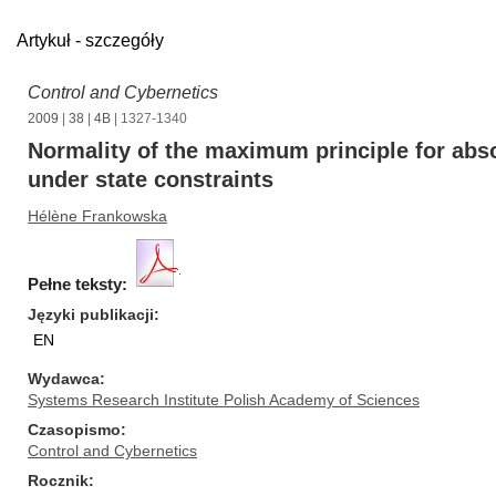
Artykuł - szczegóły
Control and Cybernetics
2009
|
38
|
4B
| 1327-1340
Normality of the maximum principle for abs
under state constraints
Hélène Frankowska
Pełne teksty:
Języki publikacji
EN
Wydawca
Systems Research Institute Polish Academy of Sciences
Czasopismo
Control and Cybernetics
Rocznik